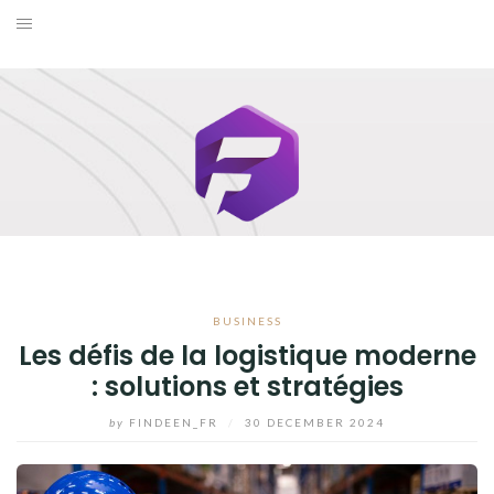
Skip
to
BUSINESS
content
MAISON
MODE
SANTÉ ET BIEN-ÊTRE
VOYAGE
BUSINESS
BLOG
Les défis de la logistique moderne
: solutions et stratégies
by
FINDEEN_FR
/
30 DECEMBER 2024