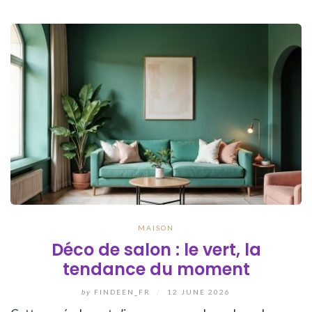
MAISON
Déco de salon : le vert, la
tendance du moment
by
FINDEEN_FR
/
12 JUNE 2026