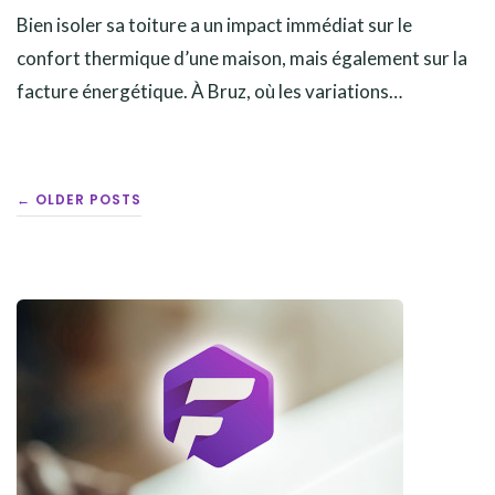
Bien isoler sa toiture a un impact immédiat sur le
confort thermique d’une maison, mais également sur la
facture énergétique. À Bruz, où les variations…
POSTS
← OLDER POSTS
NAVIGATION