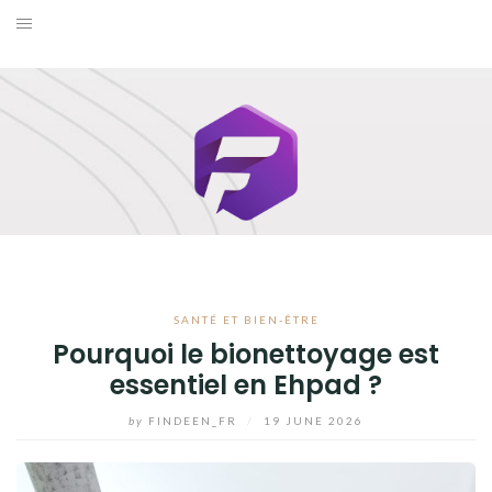
Skip
to
BUSINESS
content
MAISON
MODE
SANTÉ ET BIEN-ÊTRE
VOYAGE
SANTÉ ET BIEN-ÊTRE
BLOG
Pourquoi le bionettoyage est
essentiel en Ehpad ?
by
FINDEEN_FR
/
19 JUNE 2026