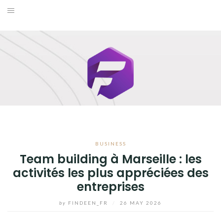
Skip
to
BUSINESS
content
MAISON
MODE
SANTÉ ET BIEN-ÊTRE
VOYAGE
BUSINESS
BLOG
Team building à Marseille : les
activités les plus appréciées des
entreprises
by
FINDEEN_FR
/
26 MAY 2026