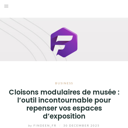
Skip
to
BUSINESS
content
MAISON
MODE
SANTÉ ET BIEN-ÊTRE
VOYAGE
BUSINESS
BLOG
Cloisons modulaires de musée :
l’outil incontournable pour
repenser vos espaces
d’exposition
by
FINDEEN_FR
/
30 DECEMBER 2025