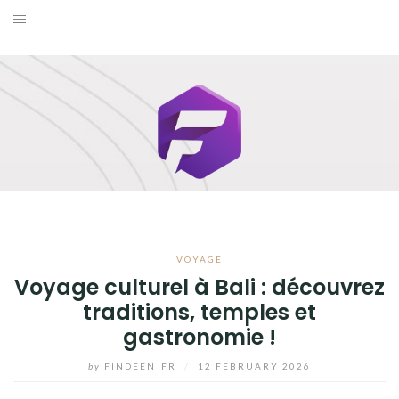
Skip
to
BUSINESS
content
MAISON
MODE
SANTÉ ET BIEN-ÊTRE
VOYAGE
VOYAGE
BLOG
Voyage culturel à Bali : découvrez
traditions, temples et
gastronomie !
by
FINDEEN_FR
/
12 FEBRUARY 2026