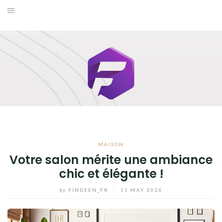
Skip
to
BUSINESS
content
MAISON
MODE
SANTÉ ET BIEN-ÊTRE
VOYAGE
MAISON
BLOG
Votre salon mérite une ambiance
chic et élégante !
by
FINDEEN_FR
/
11 MAY 2026