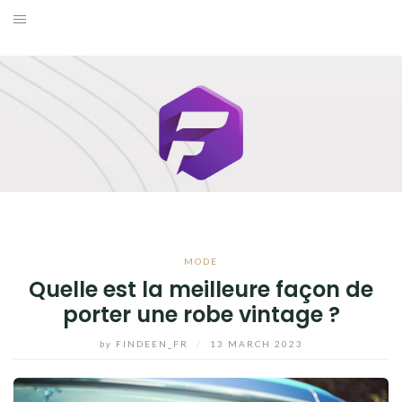
Skip
to
BUSINESS
content
MAISON
MODE
SANTÉ ET BIEN-ÊTRE
VOYAGE
MODE
BLOG
Quelle est la meilleure façon de
porter une robe vintage ?
by
FINDEEN_FR
/
13 MARCH 2023