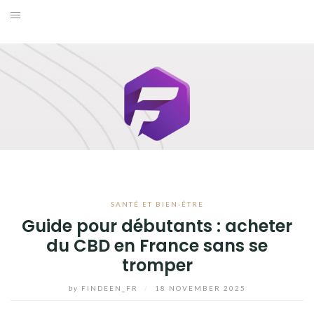
Skip
to
BUSINESS
content
MAISON
MODE
SANTÉ ET BIEN-ÊTRE
VOYAGE
SANTÉ ET BIEN-ÊTRE
BLOG
Guide pour débutants : acheter
du CBD en France sans se
tromper
by
FINDEEN_FR
/
18 NOVEMBER 2025