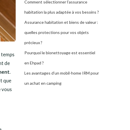
Comment sélectionner l’assurance
habitation la plus adaptée à vos besoins ?
Assurance habitation et biens de valeur :
quelles protections pour vos objets
précieux ?
Pourquoi le bionettoyage est essentiel
e temps
nt de
en Ehpad ?
iment
.
Les avantages d’un mobil-home IRM pour
nt que
un achat en camping
e vous
e