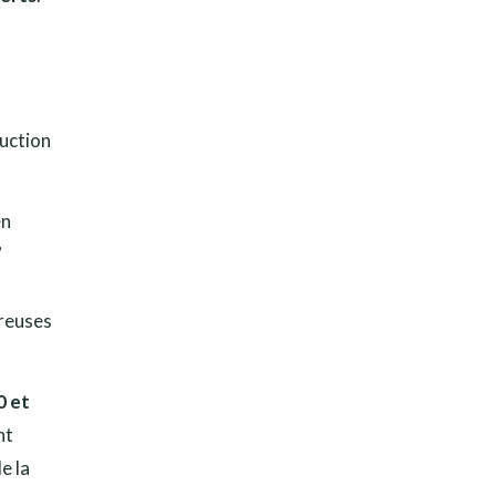
ruction
en
”
breuses
0 et
nt
e la