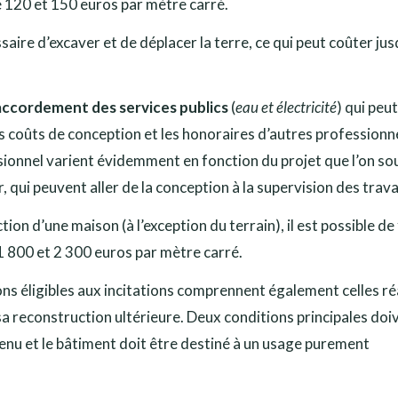
e 120 et 150 euros par mètre carré.
aire d’excaver et de déplacer la terre, ce qui peut coûter jus
accordement des services publics
(
eau et électricité
) qui peu
es coûts de conception et les honoraires d’autres professionn
onnel varient évidemment en fonction du projet que l’on so
r, qui peuvent aller de la conception à la supervision des trav
tion d’une maison (à l’exception du terrain), il est possible de
 800 et 2 300 euros par mètre carré.
ions éligibles aux incitations comprennent également celles ré
 sa reconstruction ultérieure. Deux conditions principales doi
enu et le bâtiment doit être destiné à un usage purement