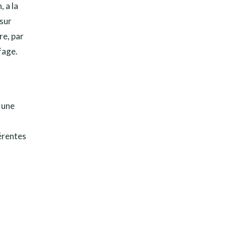
 a la
 sur
re, par
fage.
 une
férentes