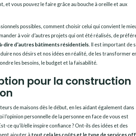
, et vous pouvez le faire grâce au bouche à oreille et aux
ssionnels possibles, comment choisir celui qui convient le mie
emander à voir d’autres projets qui ont été réalisés, de préfé
à-dire d’autres bâtiments résidentiels
. Il est important de 
duire nos désirs et nos idées en réalité, de les transformer e
ndre les besoins, le budget et la faisabilité.
tion pour la construction
son
cteurs de maisons dès le début, en les aidant également dans
uoi l’opinion personnelle de la personne en face de vous est
t-ce qu’il/elle inspire confiance ? Ont-ils des idées et des
ment ajouter à
tout cela les coûts et le type de services of