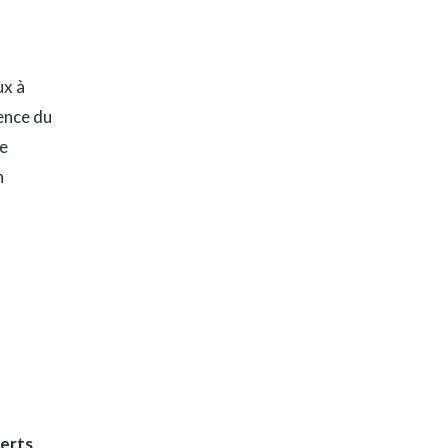
ux à
rence du
se
n
ferts
.