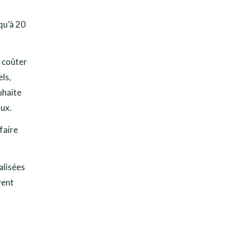
qu’à 20
t coûter
els,
uhaite
aux.
 faire
alisées
vent