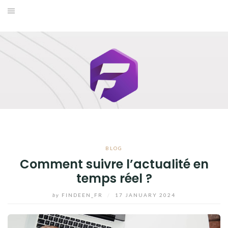
Skip
to
BUSINESS
content
MAISON
MODE
SANTÉ ET BIEN-ÊTRE
VOYAGE
BLOG
BLOG
Comment suivre l’actualité en
temps réel ?
by
FINDEEN_FR
/
17 JANUARY 2024