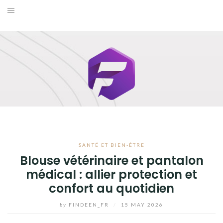
Skip
to
BUSINESS
content
MAISON
MODE
SANTÉ ET BIEN-ÊTRE
VOYAGE
SANTÉ ET BIEN-ÊTRE
BLOG
Blouse vétérinaire et pantalon
médical : allier protection et
confort au quotidien
by
FINDEEN_FR
/
15 MAY 2026