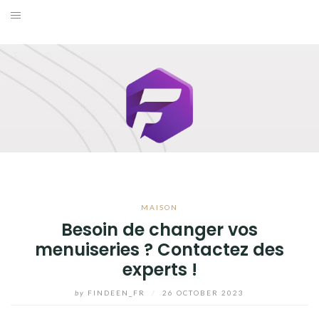
Skip
to
BUSINESS
content
MAISON
MODE
SANTÉ ET BIEN-ÊTRE
VOYAGE
MAISON
BLOG
Besoin de changer vos
menuiseries ? Contactez des
experts !
by
FINDEEN_FR
/
26 OCTOBER 2023