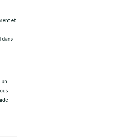
ément et
d dans
t un
vous
aide