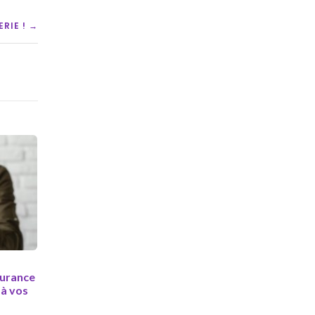
RIE ! →
surance
 à vos