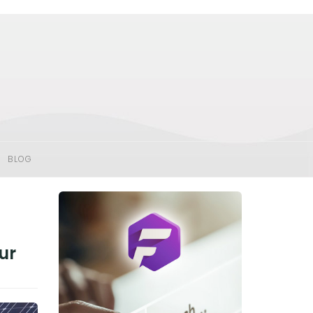
BLOG
ur