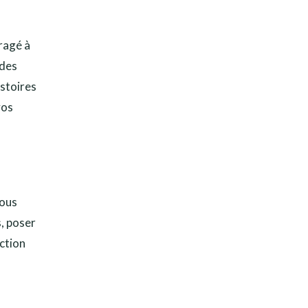
uragé à
 des
istoires
vos
vous
, poser
ction