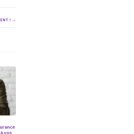
ENT ! →
surance
 à vos