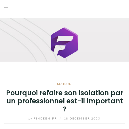
Skip
to
BUSINESS
content
MAISON
MODE
SANTÉ ET BIEN-ÊTRE
VOYAGE
MAISON
BLOG
Pourquoi refaire son isolation par
un professionnel est-il important
?
by
FINDEEN_FR
/
18 DECEMBER 2023